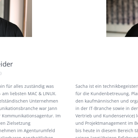
ider
)
min für alles zuständig was
Sacha ist ein technikbegeiste
– am liebsten MAC & LINUX.
für die Kundenbetreuung, Pla
ttelständischen Unternehmen
den kaufmännischen und organ
unikationsbranche war Jann
in der IT-Branche sowie in d
ter Kommunikationsagentur. Im
Vertrieb und Kundenservice) l
ren Zielsetzung
und Projektmanagement im Be
ernehmen im Agenturumfeld
bis heute in diesem Bereich tä
kalierbaren ganzheitlichen
seinen langjährigen Erfahrun