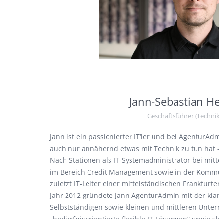
Jann-Sebastian He
Geschäftsführer (Technik
Jann ist ein passionierter IT‘ler und bei AgenturAd
auch nur annähernd etwas mit Technik zu tun hat 
Nach Stationen als IT-Systemadministrator bei mi
im Bereich Credit Management sowie in der Komm
zuletzt IT-Leiter einer mittelständischen Frankfur
Jahr 2012 gründete Jann AgenturAdmin mit der kla
Selbstständigen sowie kleinen und mittleren Unt
„bedürfnisorientierte flexible IT-Lösungen“ sowie s