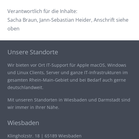
Verantwortlich für die Inhalte:
Sacha Braun, Jann-Sebastian Heider, Anschrift siehe
oben
Unsere Standorte
Wir bieten vor Ort IT-Support für Apple macOS, Windows
und Linux Clients, Server und ganze IT-Infrastrukturen im
gesamten Rhein-Main-Gebiet und bei Bedarf auch gerne
deutschlandweit.
Mit unseren Standorten in Wiesbaden und Darmstadt sind
wir immer in Ihrer Nähe.
Wiesbaden
Klingholzstr. 18 | 65189 Wiesbaden